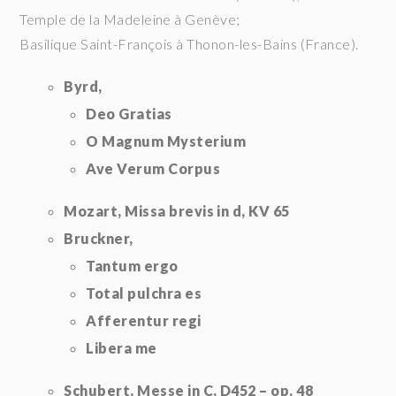
Temple de la Madeleine à Genève;
Basilique Saint-François à Thonon-les-Bains (France).
Byrd,
Deo Gratias
O Magnum Mysterium
Ave Verum Corpus
Mozart,
Missa brevis in d, KV 65
Bruckner,
Tantum ergo
Total pulchra es
Afferentur regi
Libera me
Schubert,
Messe in C, D452 – op. 48