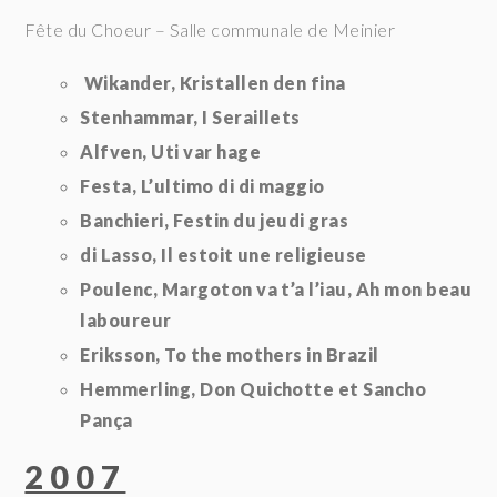
Fête du Choeur – Salle communale de Meinier
Wikander, Kristallen den fina
Stenhammar, I Seraillets
Alfven, Uti var hage
Festa, L’ultimo di di maggio
Banchieri, Festin du jeudi gras
di Lasso, Il estoit une religieuse
Poulenc, Margoton va t’a l’iau,
Ah mon beau
laboureur
Eriksson, To the mothers in Brazil
Hemmerling, Don Quichotte et Sancho
Pança
2007